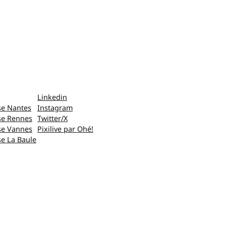
Linkedin
se Nantes
Instagram
se Rennes
Twitter/X
se Vannes
Pixilive par Ohé!
e La Baule