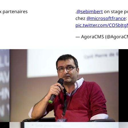
x partenaires
.
@sebimbert
on stage po
chez
@microsoftfrance
:
pic.twitter.com/CO5bJtg
— AgoraCMS (@AgoraC