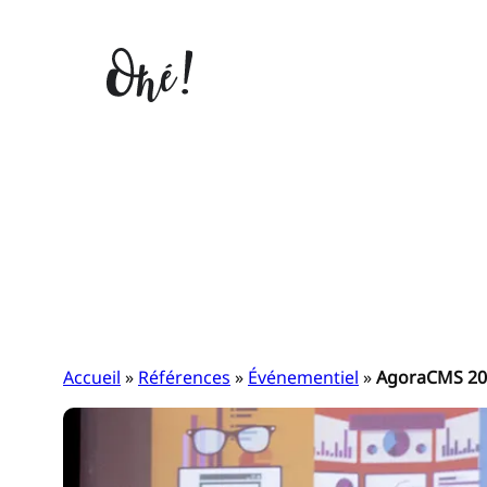
Aller
au
contenu
Accueil
»
Références
»
Événementiel
»
AgoraCMS 20