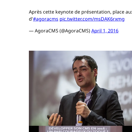
Après cette keynote de présentation, place au
d'
#agoracms
pic.twitter.com/msDAK6rxmg
— AgoraCMS (@AgoraCMS)
April 1, 2016